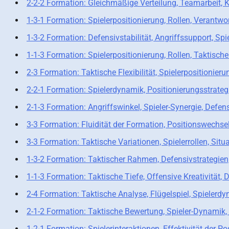
2-2-2 Formation: Gleichmäßige Verteilung, Teamarbeit,
1-3-1 Formation: Spielerpositionierung, Rollen, Verantwor
1-3-2 Formation: Defensivstabilität, Angriffssupport, Spie
1-1-3 Formation: Spielerpositionierung, Rollen, Taktische 
2-3 Formation: Taktische Flexibilität, Spielerpositionieru
2-2-1 Formation: Spielerdynamik, Positionierungsstrategie
2-1-3 Formation: Angriffswinkel, Spieler-Synergie, Defe
3-3 Formation: Fluidität der Formation, Positionswechsel,
3-3 Formation: Taktische Variationen, Spielerrollen, Si
1-3-2 Formation: Taktischer Rahmen, Defensivstrategien
1-1-3 Formation: Taktische Tiefe, Offensive Kreativität,
2-4 Formation: Taktische Analyse, Flügelspiel, Spielerd
2-1-2 Formation: Taktische Bewertung, Spieler-Dynamik
1-2-1 Formation: Spielerinteraktionen, Effektivität der Po