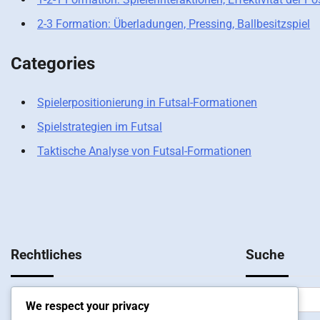
2-3 Formation: Überladungen, Pressing, Ballbesitzspiel
Categories
Spielerpositionierung in Futsal-Formationen
Spielstrategien im Futsal
Taktische Analyse von Futsal-Formationen
Rechtliches
Suche
Search
Allgemeine Geschäftsbedingungen
We respect your privacy
for:
Cookie-Richtlinie