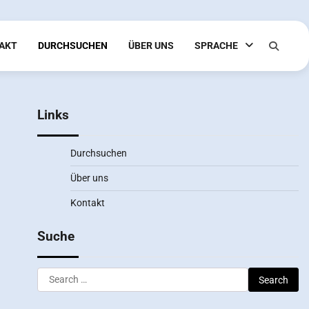
AKT
DURCHSUCHEN
ÜBER UNS
SPRACHE
Links
Durchsuchen
Über uns
Kontakt
Suche
Search
for: