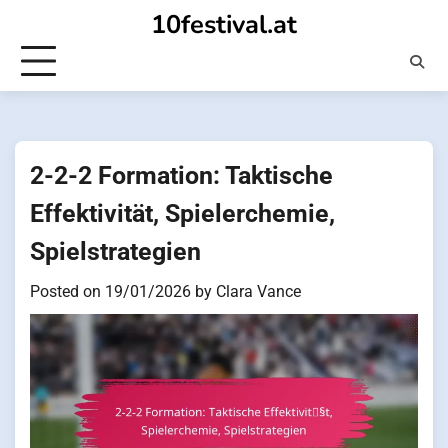
Skip
10festival.at
to
content
2-2-2 Formation: Taktische
Effektivität, Spielerchemie,
Spielstrategien
Posted on
19/01/2026
by
Clara Vance