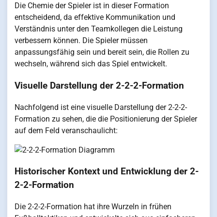
Die Chemie der Spieler ist in dieser Formation
entscheidend, da effektive Kommunikation und
Verständnis unter den Teamkollegen die Leistung
verbessern können. Die Spieler müssen
anpassungsfähig sein und bereit sein, die Rollen zu
wechseln, während sich das Spiel entwickelt.
Visuelle Darstellung der 2-2-2-Formation
Nachfolgend ist eine visuelle Darstellung der 2-2-2-
Formation zu sehen, die die Positionierung der Spieler
auf dem Feld veranschaulicht:
Historischer Kontext und Entwicklung der 2-
2-2-Formation
Die 2-2-2-Formation hat ihre Wurzeln in frühen