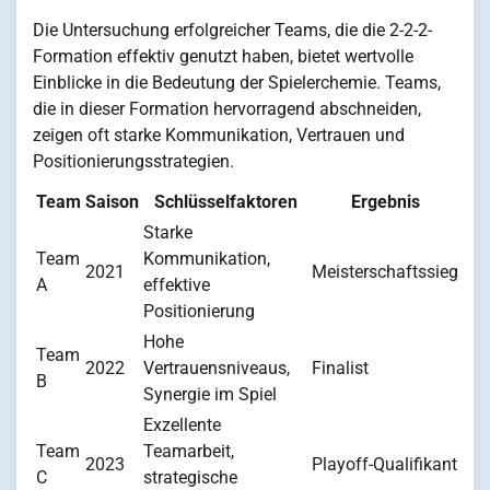
Die Untersuchung erfolgreicher Teams, die die 2-2-2-
Formation effektiv genutzt haben, bietet wertvolle
Einblicke in die Bedeutung der Spielerchemie. Teams,
die in dieser Formation hervorragend abschneiden,
zeigen oft starke Kommunikation, Vertrauen und
Positionierungsstrategien.
Team
Saison
Schlüsselfaktoren
Ergebnis
Starke
Team
Kommunikation,
2021
Meisterschaftssieg
A
effektive
Positionierung
Hohe
Team
2022
Vertrauensniveaus,
Finalist
B
Synergie im Spiel
Exzellente
Team
Teamarbeit,
2023
Playoff-Qualifikant
C
strategische