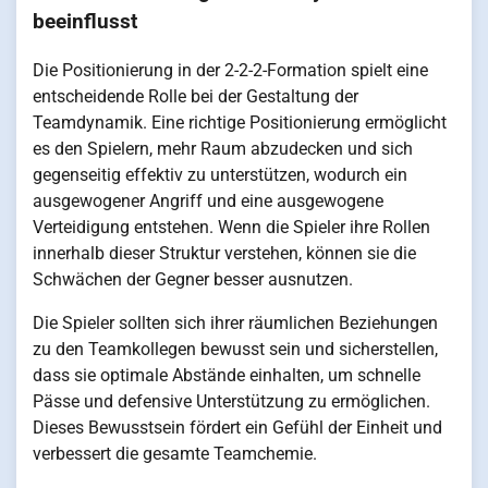
beeinflusst
Die Positionierung in der 2-2-2-Formation spielt eine
entscheidende Rolle bei der Gestaltung der
Teamdynamik. Eine richtige Positionierung ermöglicht
es den Spielern, mehr Raum abzudecken und sich
gegenseitig effektiv zu unterstützen, wodurch ein
ausgewogener Angriff und eine ausgewogene
Verteidigung entstehen. Wenn die Spieler ihre Rollen
innerhalb dieser Struktur verstehen, können sie die
Schwächen der Gegner besser ausnutzen.
Die Spieler sollten sich ihrer räumlichen Beziehungen
zu den Teamkollegen bewusst sein und sicherstellen,
dass sie optimale Abstände einhalten, um schnelle
Pässe und defensive Unterstützung zu ermöglichen.
Dieses Bewusstsein fördert ein Gefühl der Einheit und
verbessert die gesamte Teamchemie.