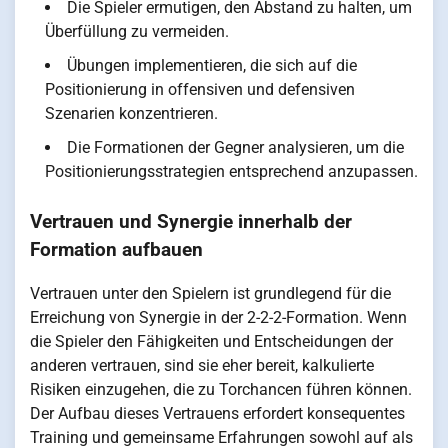
Die Spieler ermutigen, den Abstand zu halten, um
Überfüllung zu vermeiden.
Übungen implementieren, die sich auf die
Positionierung in offensiven und defensiven
Szenarien konzentrieren.
Die Formationen der Gegner analysieren, um die
Positionierungsstrategien entsprechend anzupassen.
Vertrauen und Synergie innerhalb der
Formation aufbauen
Vertrauen unter den Spielern ist grundlegend für die
Erreichung von Synergie in der 2-2-2-Formation. Wenn
die Spieler den Fähigkeiten und Entscheidungen der
anderen vertrauen, sind sie eher bereit, kalkulierte
Risiken einzugehen, die zu Torchancen führen können.
Der Aufbau dieses Vertrauens erfordert konsequentes
Training und gemeinsame Erfahrungen sowohl auf als