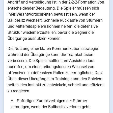
Angriff und Verteidigung ist in der 2-2-2-Formation von
entscheidender Bedeutung. Die Spieler müssen sich
ihrer Verantwortlichkeiten bewusst sein, wenn der
Ballbesitz wechselt. Schnelle Rückläufe von Stürmern
und Mittelfeldspielern können helfen, die defensive
Struktur wiederherzustellen, bevor die Gegner die
Übergänge ausnutzen können.
Die Nutzung einer klaren Kommunikationsstrategie
während der Übergänge kann die Teamkohäsion
verbessern. Die Spieler sollten ihre Absichten laut
ausrufen, um einen reibungsloseren Wechsel von
offensiven zu defensiven Rollen zu ermöglichen. Das
Üben dieser Übergänge im Training kann den Spielern
helfen, den Instinkt zu entwickeln, schnell und effizient
zu reagieren.
Sofortiges Zurückverfolgen der Stürmer
ermutigen, wenn der Ballbesitz verloren geht.