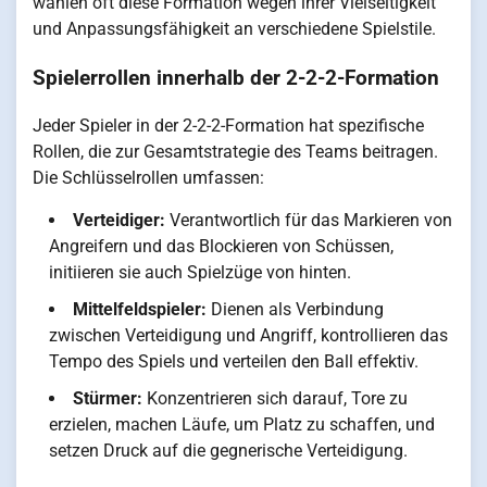
wählen oft diese Formation wegen ihrer Vielseitigkeit
und Anpassungsfähigkeit an verschiedene Spielstile.
Spielerrollen innerhalb der 2-2-2-Formation
Jeder Spieler in der 2-2-2-Formation hat spezifische
Rollen, die zur Gesamtstrategie des Teams beitragen.
Die Schlüsselrollen umfassen:
Verteidiger:
Verantwortlich für das Markieren von
Angreifern und das Blockieren von Schüssen,
initiieren sie auch Spielzüge von hinten.
Mittelfeldspieler:
Dienen als Verbindung
zwischen Verteidigung und Angriff, kontrollieren das
Tempo des Spiels und verteilen den Ball effektiv.
Stürmer:
Konzentrieren sich darauf, Tore zu
erzielen, machen Läufe, um Platz zu schaffen, und
setzen Druck auf die gegnerische Verteidigung.