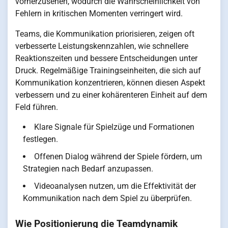
vorherzusehen, wodurch die Wahrscheinlichkeit von
Fehlern in kritischen Momenten verringert wird.
Teams, die Kommunikation priorisieren, zeigen oft
verbesserte Leistungskennzahlen, wie schnellere
Reaktionszeiten und bessere Entscheidungen unter
Druck. Regelmäßige Trainingseinheiten, die sich auf
Kommunikation konzentrieren, können diesen Aspekt
verbessern und zu einer kohärenteren Einheit auf dem
Feld führen.
Klare Signale für Spielzüge und Formationen
festlegen.
Offenen Dialog während der Spiele fördern, um
Strategien nach Bedarf anzupassen.
Videoanalysen nutzen, um die Effektivität der
Kommunikation nach dem Spiel zu überprüfen.
Wie Positionierung die Teamdynamik