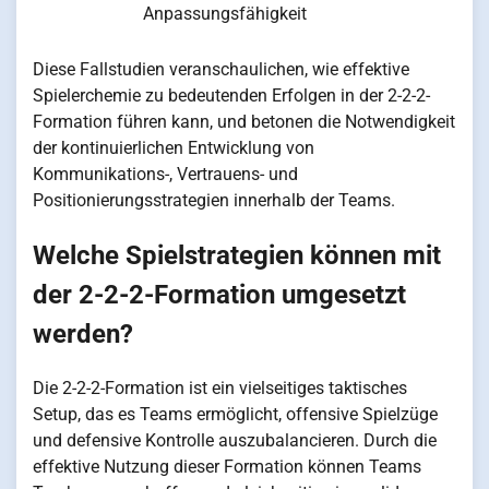
Anpassungsfähigkeit
Diese Fallstudien veranschaulichen, wie effektive
Spielerchemie zu bedeutenden Erfolgen in der 2-2-2-
Formation führen kann, und betonen die Notwendigkeit
der kontinuierlichen Entwicklung von
Kommunikations-, Vertrauens- und
Positionierungsstrategien innerhalb der Teams.
Welche Spielstrategien können mit
der 2-2-2-Formation umgesetzt
werden?
Die 2-2-2-Formation ist ein vielseitiges taktisches
Setup, das es Teams ermöglicht, offensive Spielzüge
und defensive Kontrolle auszubalancieren. Durch die
effektive Nutzung dieser Formation können Teams