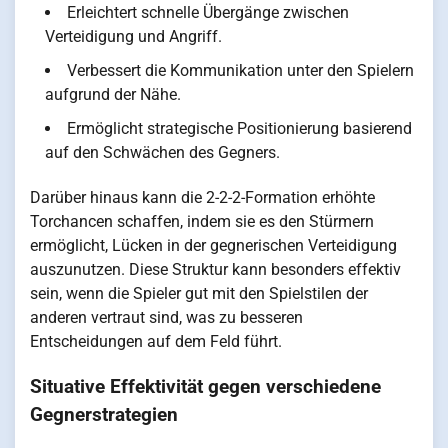
Erleichtert schnelle Übergänge zwischen
Verteidigung und Angriff.
Verbessert die Kommunikation unter den Spielern
aufgrund der Nähe.
Ermöglicht strategische Positionierung basierend
auf den Schwächen des Gegners.
Darüber hinaus kann die 2-2-2-Formation erhöhte
Torchancen schaffen, indem sie es den Stürmern
ermöglicht, Lücken in der gegnerischen Verteidigung
auszunutzen. Diese Struktur kann besonders effektiv
sein, wenn die Spieler gut mit den Spielstilen der
anderen vertraut sind, was zu besseren
Entscheidungen auf dem Feld führt.
Situative Effektivität gegen verschiedene
Gegnerstrategien