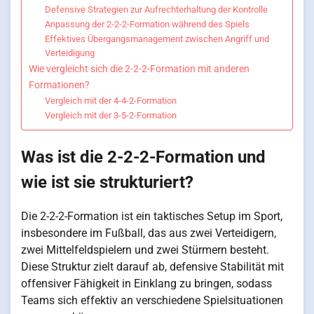
Defensive Strategien zur Aufrechterhaltung der Kontrolle
Anpassung der 2-2-2-Formation während des Spiels
Effektives Übergangsmanagement zwischen Angriff und
Verteidigung
Wie vergleicht sich die 2-2-2-Formation mit anderen
Formationen?
Vergleich mit der 4-4-2-Formation
Vergleich mit der 3-5-2-Formation
Was ist die 2-2-2-Formation und
wie ist sie strukturiert?
Die 2-2-2-Formation ist ein taktisches Setup im Sport,
insbesondere im Fußball, das aus zwei Verteidigern,
zwei Mittelfeldspielern und zwei Stürmern besteht.
Diese Struktur zielt darauf ab, defensive Stabilität mit
offensiver Fähigkeit in Einklang zu bringen, sodass
Teams sich effektiv an verschiedene Spielsituationen