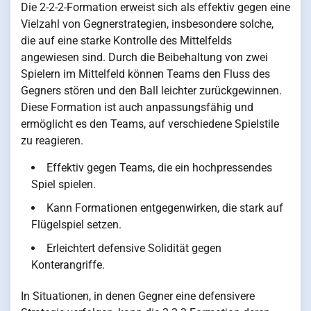
Die 2-2-2-Formation erweist sich als effektiv gegen eine
Vielzahl von Gegnerstrategien, insbesondere solche,
die auf eine starke Kontrolle des Mittelfelds
angewiesen sind. Durch die Beibehaltung von zwei
Spielern im Mittelfeld können Teams den Fluss des
Gegners stören und den Ball leichter zurückgewinnen.
Diese Formation ist auch anpassungsfähig und
ermöglicht es den Teams, auf verschiedene Spielstile
zu reagieren.
Effektiv gegen Teams, die ein hochpressendes
Spiel spielen.
Kann Formationen entgegenwirken, die stark auf
Flügelspiel setzen.
Erleichtert defensive Solidität gegen
Konterangriffe.
In Situationen, in denen Gegner eine defensivere