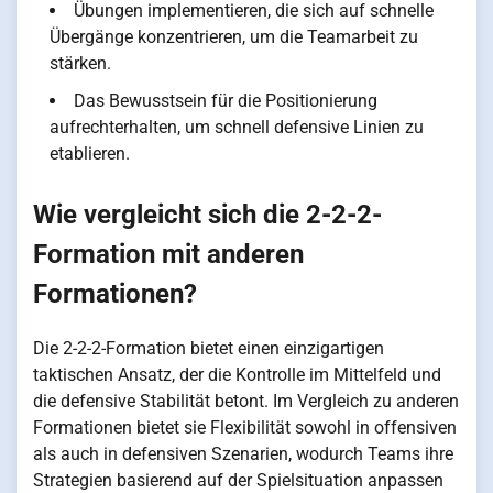
Übungen implementieren, die sich auf schnelle
Übergänge konzentrieren, um die Teamarbeit zu
stärken.
Das Bewusstsein für die Positionierung
aufrechterhalten, um schnell defensive Linien zu
etablieren.
Wie vergleicht sich die 2-2-2-
Formation mit anderen
Formationen?
Die 2-2-2-Formation bietet einen einzigartigen
taktischen Ansatz, der die Kontrolle im Mittelfeld und
die defensive Stabilität betont. Im Vergleich zu anderen
Formationen bietet sie Flexibilität sowohl in offensiven
als auch in defensiven Szenarien, wodurch Teams ihre
Strategien basierend auf der Spielsituation anpassen