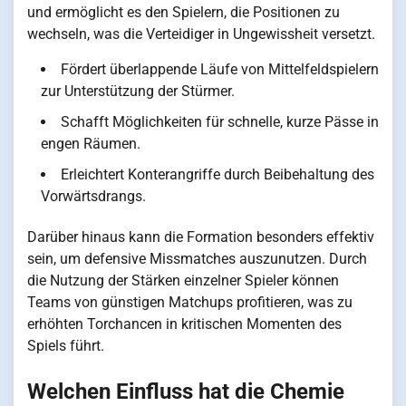
und ermöglicht es den Spielern, die Positionen zu
wechseln, was die Verteidiger in Ungewissheit versetzt.
Fördert überlappende Läufe von Mittelfeldspielern
zur Unterstützung der Stürmer.
Schafft Möglichkeiten für schnelle, kurze Pässe in
engen Räumen.
Erleichtert Konterangriffe durch Beibehaltung des
Vorwärtsdrangs.
Darüber hinaus kann die Formation besonders effektiv
sein, um defensive Missmatches auszunutzen. Durch
die Nutzung der Stärken einzelner Spieler können
Teams von günstigen Matchups profitieren, was zu
erhöhten Torchancen in kritischen Momenten des
Spiels führt.
Welchen Einfluss hat die Chemie