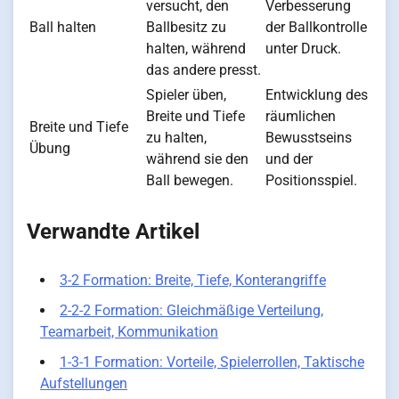
versucht, den
Verbesserung
Ball halten
Ballbesitz zu
der Ballkontrolle
halten, während
unter Druck.
das andere presst.
Spieler üben,
Entwicklung des
Breite und Tiefe
räumlichen
Breite und Tiefe
zu halten,
Bewusstseins
Übung
während sie den
und der
Ball bewegen.
Positionsspiel.
Verwandte Artikel
3-2 Formation: Breite, Tiefe, Konterangriffe
2-2-2 Formation: Gleichmäßige Verteilung,
Teamarbeit, Kommunikation
1-3-1 Formation: Vorteile, Spielerrollen, Taktische
Aufstellungen