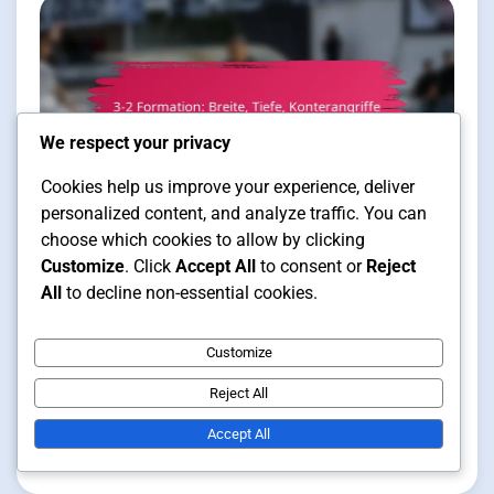
We respect your privacy
Cookies help us improve your experience, deliver
personalized content, and analyze traffic. You can
choose which cookies to allow by clicking
Spielstrategien im Futsal
Customize
. Click
Accept All
to consent or
Reject
15 min read
All
to decline non-essential cookies.
Customize
3-2 Formation: Breite, Tiefe,
Reject All
Konterangriffe
Accept All
Clara Vance
05/02/2026