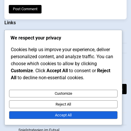
Links
We respect your privacy
Durchsuchen
Über uns
Cookies help us improve your experience, deliver
personalized content, and analyze traffic. You can
Kontakt
choose which cookies to allow by clicking
Customize
. Click
Accept All
to consent or
Reject
Suche
All
to decline non-essential cookies.
Search
Customize
for:
Kategorien
Reject All
Accept All
Spielerpositionierung in Futsal-Formationen
Spielstrategien im Futsal