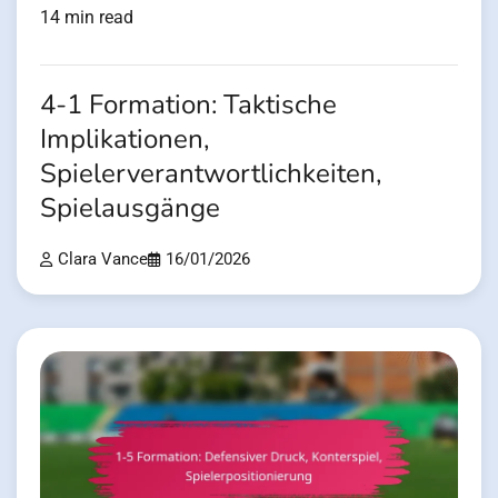
14 min read
4-1 Formation: Taktische
Implikationen,
Spielerverantwortlichkeiten,
Spielausgänge
Clara Vance
16/01/2026