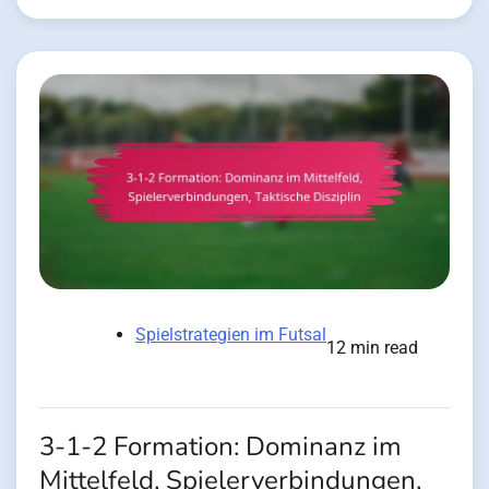
Spielstrategien im Futsal
12 min read
3-1-2 Formation: Dominanz im
Mittelfeld, Spielerverbindungen,