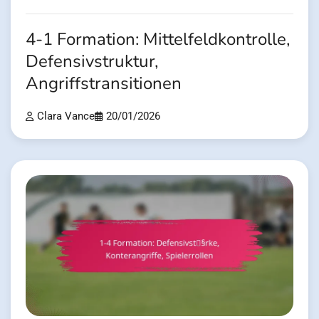
4-1 Formation: Mittelfeldkontrolle,
Defensivstruktur,
Angriffstransitionen
Clara Vance
20/01/2026