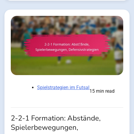
Spielstrategien im Futsal
15 min read
2-2-1 Formation: Abstände,
Spielerbewegungen,