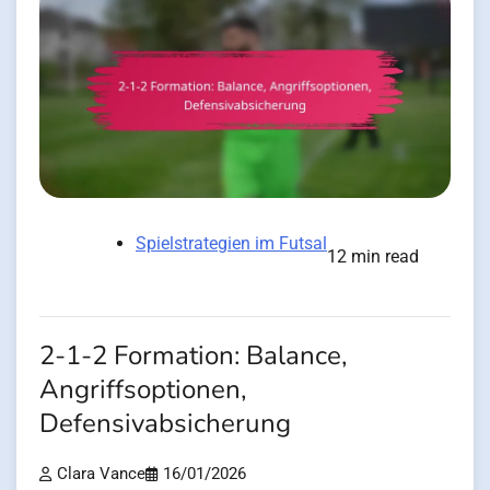
Spielstrategien im Futsal
12 min read
2-1-2 Formation: Balance,
Angriffsoptionen,
Defensivabsicherung
Clara Vance
16/01/2026