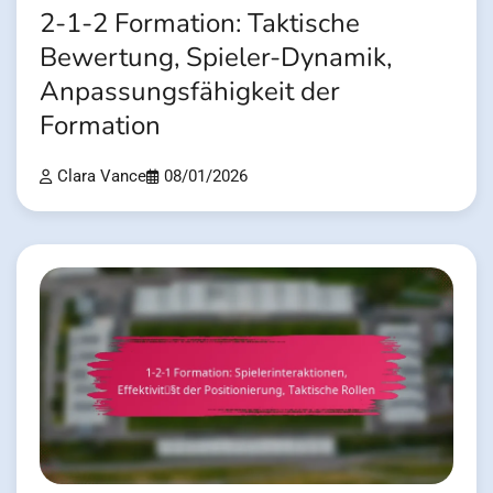
2-1-2 Formation: Taktische
Bewertung, Spieler-Dynamik,
Anpassungsfähigkeit der
Formation
Clara Vance
08/01/2026