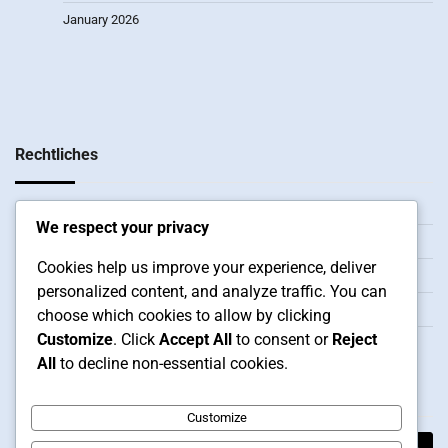
January 2026
Rechtliches
Allgemeine Geschäftsbedingungen
We respect your privacy
Cookie-Richtlinie
Cookies help us improve your experience, deliver
Über uns
personalized content, and analyze traffic. You can
Ihre Privatsphäre
choose which cookies to allow by clicking
Customize
. Click
Accept All
to consent or
Reject
Kontakt
All
to decline non-essential cookies.
Suche
Customize
Search