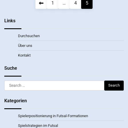
Posts
1
…
4
5
pagination
Links
Durchsuchen
Über uns
Kontakt
Suche
Search
for:
Kategorien
Spielerpositionierung in Futsal-Formationen
Spielstrategien im Futsal