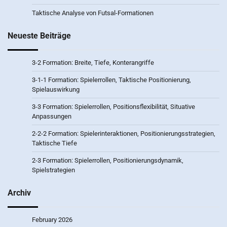
Taktische Analyse von Futsal-Formationen
Neueste Beiträge
3-2 Formation: Breite, Tiefe, Konterangriffe
3-1-1 Formation: Spielerrollen, Taktische Positionierung,
Spielauswirkung
3-3 Formation: Spielerrollen, Positionsflexibilität, Situative
Anpassungen
2-2-2 Formation: Spielerinteraktionen, Positionierungsstrategien,
Taktische Tiefe
2-3 Formation: Spielerrollen, Positionierungsdynamik,
Spielstrategien
Archiv
February 2026