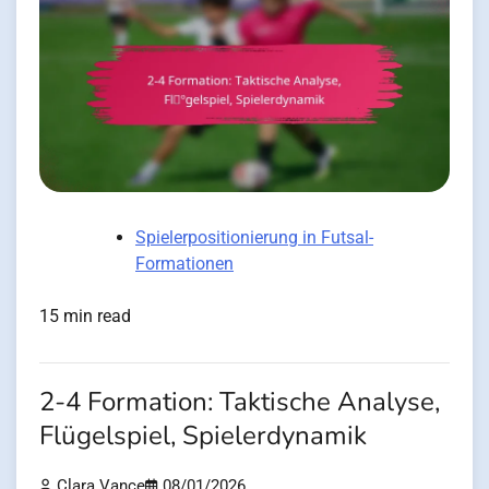
Spielerpositionierung in Futsal-
Formationen
15 min read
2-4 Formation: Taktische Analyse,
Flügelspiel, Spielerdynamik
Clara Vance
08/01/2026