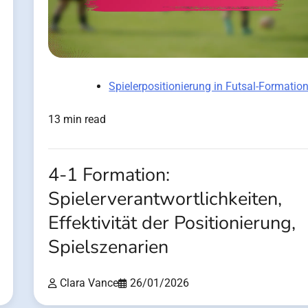
Spielerpositionierung in Futsal-Formatio
13 min read
4-1 Formation:
Spielerverantwortlichkeiten,
Effektivität der Positionierung,
Spielszenarien
Clara Vance
26/01/2026