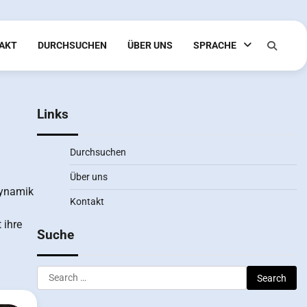
AKT
DURCHSUCHEN
ÜBER UNS
SPRACHE
Links
Durchsuchen
Über uns
dynamik
Kontakt
 ihre
Suche
Search
for: