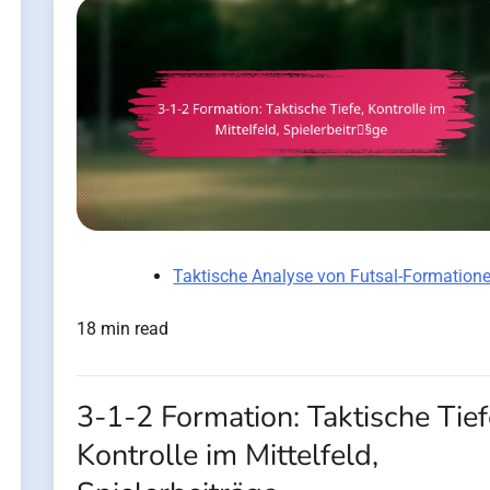
Taktische Analyse von Futsal-Formation
18 min read
3-1-2 Formation: Taktische Tief
Kontrolle im Mittelfeld,