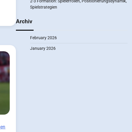
2-3 Formation: Spielerrollen, Positionierungsdynamik,
Spielstrategien
Archiv
February 2026
January 2026
nen