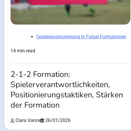
Spielerpositionierung in Futsal-Formationen
14 min read
2-1-2 Formation:
Spielerverantwortlichkeiten,
Positionierungstaktiken, Stärken
der Formation
Clara Vance
26/01/2026