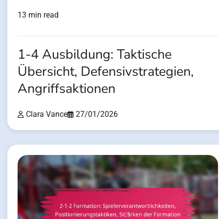
13 min read
1-4 Ausbildung: Taktische
Übersicht, Defensivstrategien,
Angriffsaktionen
Clara Vance
27/01/2026