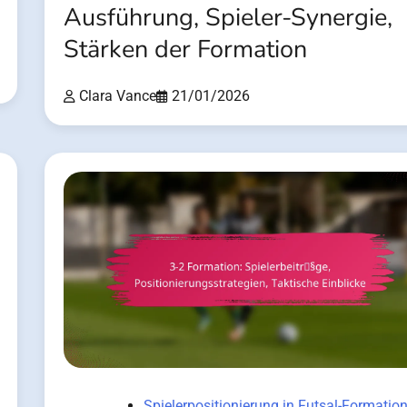
Ausführung, Spieler-Synergie,
Stärken der Formation
Clara Vance
21/01/2026
Spielerpositionierung in Futsal-Formatio