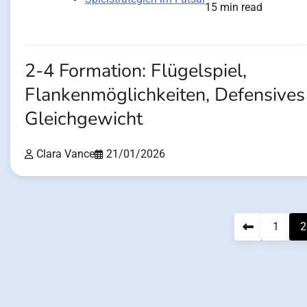
15 min read
2-4 Formation: Flügelspiel,
Flankenmöglichkeiten, Defensives
Gleichgewicht
Clara Vance
21/01/2026
Posts
1
2
pagination