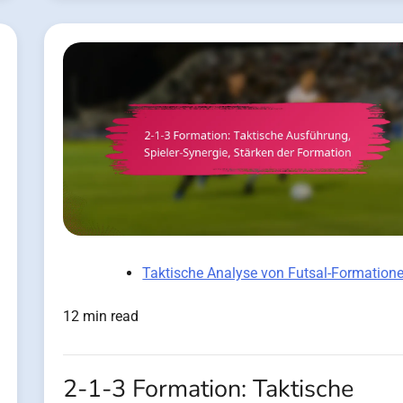
Taktische Analyse von Futsal-Formation
12 min read
2-1-3 Formation: Taktische