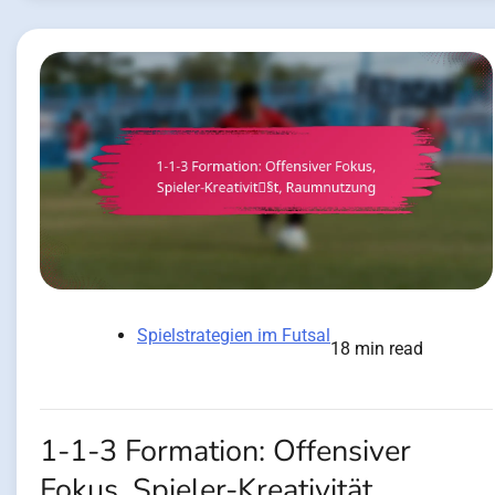
Spielstrategien im Futsal
18 min read
1-1-3 Formation: Offensiver
Fokus, Spieler-Kreativität,