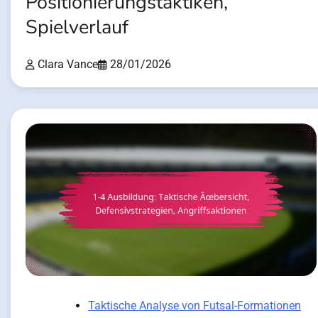
Positionierungstaktiken,
Spielverlauf
Clara Vance
28/01/2026
Taktische Analyse von Futsal-Formationen